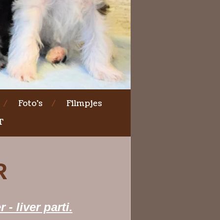
Foto's
Filmpjes
T
R
 - liver parti.