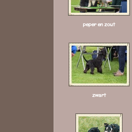
peper en zout
zwart