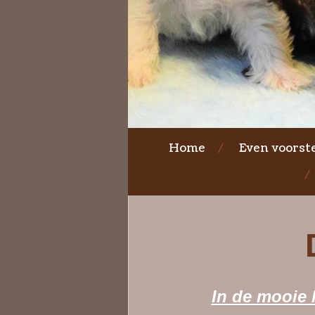
Home
Even voorste
In de mooie kl