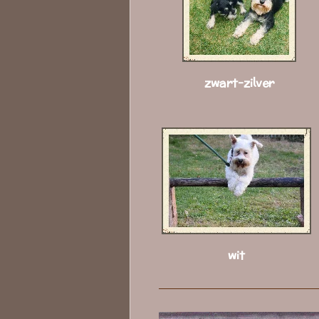
zwart-zilver
wit