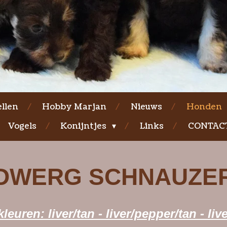
llen
Hobby Marjan
Nieuws
Honden
Vogels
Konijntjes
Links
CONTAC
DWERG SCHNAUZE
euren: liver/tan - liver/pepper/tan - liver