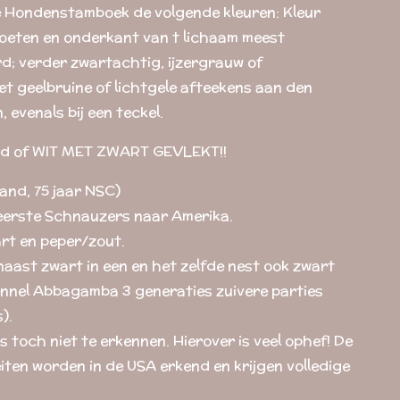
se Hondenstamboek de volgende kleuren: Kleur
voeten en onderkant van t lichaam meest
rd; verder zwartachtig, ijzergrauw of
et geelbruine of lichtgele afteekens aan den
 evenals bij een teckel.
ond of WIT MET ZWART GEVLEKT!!
and, 75 jaar NSC)
 eerste Schnauzers naar Amerika.
rt en peper/zout.
naast zwart in een en het zelfde nest ook zwart
kennel Abbagamba 3 generaties zuivere parties
).
s toch niet te erkennen. Hierover is veel ophef! De
teiten worden in de USA erkend en krijgen volledige