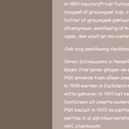
In 1880 beschrijft het Duit
rosgeel of grauwgeel; kop, 
lichter of grauwgeel gekleu
zilvergrauw, eenkleurig of m
ogen, den snuit en de voeten,
Ook nog eenkleurig vlasbl
(bron: Schnauzers in Nederl
Begin 20er jaren gingen de
PSK erkende toen alleen zwa
In 1926 werden in Duitsland 
witte geboren. In 1931 hat 
(ontstaan uit zwarte ouders
PSK besluit in 1933 de partie
parties in al zijn kleurvarië
AKC stamboom!