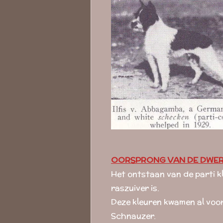
OORSPRONG VAN DE DWERG
Het ontstaan van de parti kl
raszuiver is.
Deze kleuren kwamen al voor 
Schnauzer.