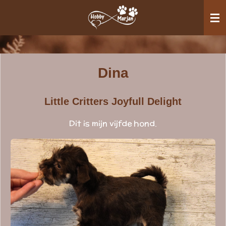
Ga
direct
naar
de
hoofdinhoud
Dina
Little Critters Joyfull Delight
Dit is mijn vijfde hond.