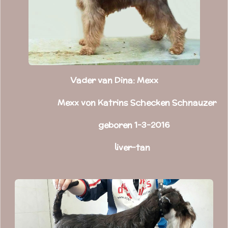
Vader van Dina: Mexx
Mexx von Katrins Schecken Schnauzer
geboren 1-3-2016
liver-tan