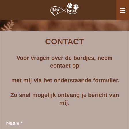
Ga
direct
naar
de
hoofdinhoud
CONTACT
Voor vragen over de bordjes, neem
contact op
met mij via het onderstaande formulier.
Zo snel mogelijk ontvang je bericht van
mij.
Naam *