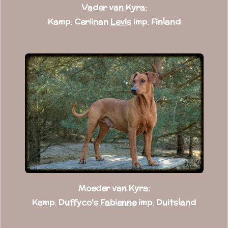
Vader van Kyra:
Kamp. Ceriinan
Levis
imp. Finland
Moeder van Kyra:
Kamp. Duffyco's
Fabienne
imp. Duitsland