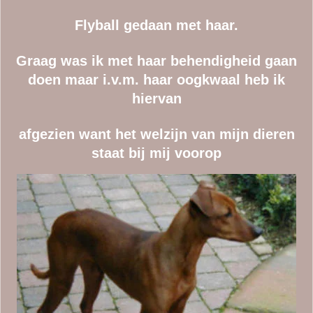
Flyball gedaan met haar.
Graag was ik met haar behendigheid gaan
doen maar i.v.m. haar oogkwaal heb ik
hiervan
afgezien want het welzijn van mijn dieren
staat bij mij voorop