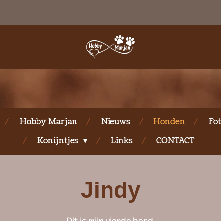
Hobby Marjan
Nieuws
Honden
Fot
Konijntjes
Links
CONTACT
Jindy
Dit is mijn vierde hond.