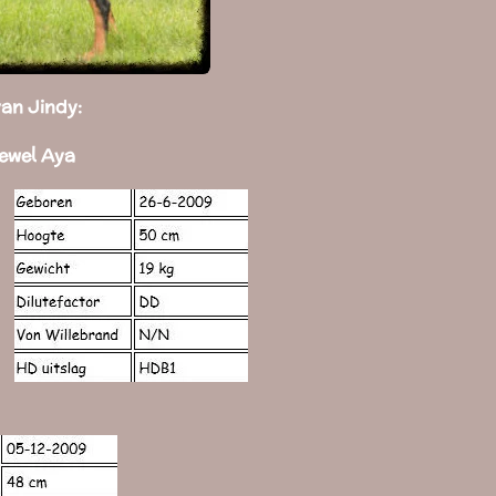
an Jindy:
ewel Aya