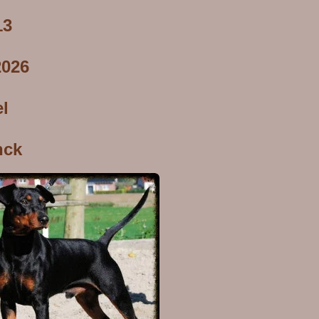
13
2026
l
nck