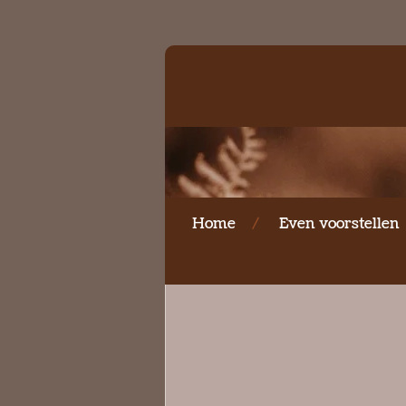
Ga
direct
naar
de
hoofdinhoud
Home
Even voorstellen