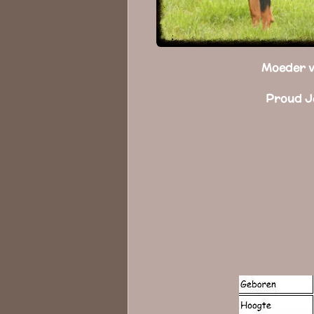
Moeder v
Proud J